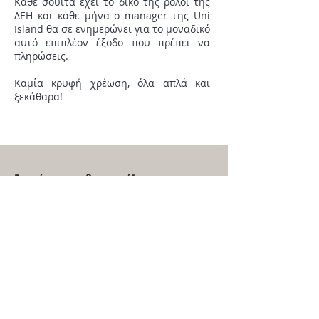
Κάθε σουίτα έχει το δικό της ρολόι της
ΔΕΗ και κάθε μήνα ο manager της Uni
Island θα σε ενημερώνει για το μοναδικό
αυτό επιπλέον έξοδο που πρέπει να
πληρώσεις.
Καμία κρυφή χρέωση, όλα απλά και
ξεκάθαρα!
Για κάνε τα μαθηματικά!
Έχουμε και λέμε, πληρώνεις για
παράδειγμα
560€
κάθε μήνα για μία
σουίτα:
1.
που δεν θα χρειαστεί να αγοράσεις
απολύτως τίποτα
για να την εξοπλίσεις
(σε έπιπλα και συσκευές)
2.
που πληρώνεις
μόνο 10 μήνες (ή 9 ή