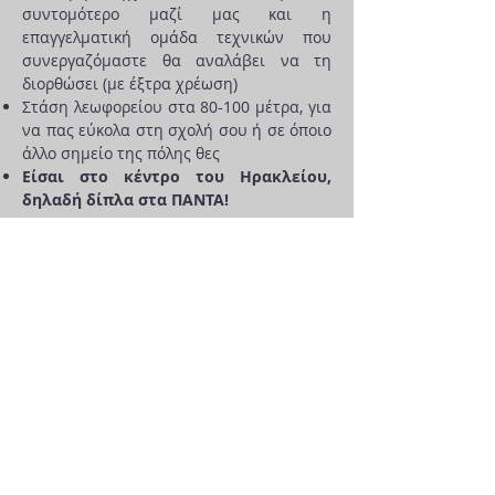
συντομότερο μαζί μας και η
επαγγελματική ομάδα τεχνικών που
συνεργαζόμαστε θα αναλάβει να τη
διορθώσει (με έξτρα χρέωση)
Στάση λεωφορείου στα 80-100 μέτρα, για
να πας εύκολα στη σχολή σου ή σε όποιο
άλλο σημείο της πόλης θες
Είσαι στο κέντρο του Ηρακλείου,
δηλαδή δίπλα στα ΠΑΝΤΑ!
ΚΑΝΕ ΑΠΕΥΘΕΙΑΣ
ΚΡΑΤΗΣΗ & ΚΕΡΔΙΣΕ
Με απευθείας κράτηση μπορείς να έχεις
έως 20% έκπτωση στην τιμή διανυκτέρευσης!