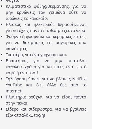
Ψυγείο
Κλιματιστικό ψύξης/θέρμανσης, για να
μην κρυώνεις τον χειμώνα ούτε να
ιδρώνεις το καλοκαίρι
Ηλιακός και ηλεκτρικός θερμοσίφωνας
για να έχεις πάντα διαθέσιμο ζεστό νερό
Φούρνο ή φουρνάκι και κεραμικές εστίες,
για να δοκιμάσεις τις μαγειρικές σου
ικανότητες
Τοστιέρα, για ένα γρήγορο σνακ
Βραστήρας, για να μην σπαταλάς
καθόλου χρόνο για να πιεις ένα ζεστό
καφέ ή ένα τσάι!
Τηλεόραση Smart, για να βλέπεις NetFlix,
YouTube και ό,τι άλλο θες από το
internet!
Πλυντήριο ρούχων για να είσαι πάντα
στην πένα!
Σίδερο και σιδερώστρα, για να βγαίνεις
έξω ατσαλάκωτος/η!